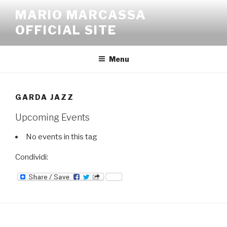
Salta
MARIO MARCASSA
al
OFFICIAL SITE
contenuto
Menu
GARDA JAZZ
Upcoming Events
No events in this tag
Condividi: