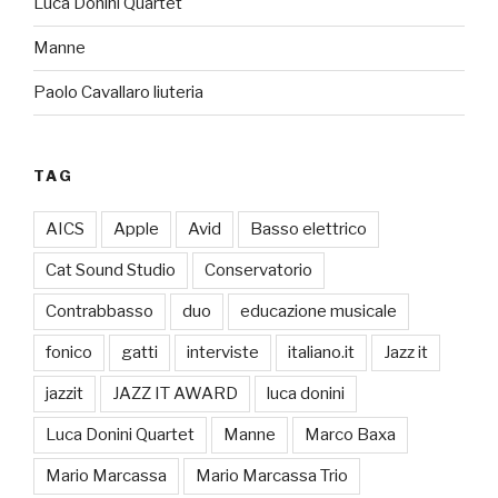
Luca Donini Quartet
Manne
Paolo Cavallaro liuteria
TAG
AICS
Apple
Avid
Basso elettrico
Cat Sound Studio
Conservatorio
Contrabbasso
duo
educazione musicale
fonico
gatti
interviste
italiano.it
Jazz it
jazzit
JAZZ IT AWARD
luca donini
Luca Donini Quartet
Manne
Marco Baxa
Mario Marcassa
Mario Marcassa Trio