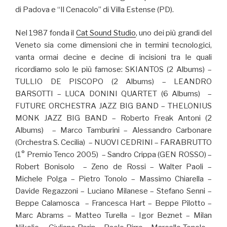
di Padova e “Il Cenacolo” di Villa Estense (PD).
Nel 1987 fonda il
Cat Sound Studio
, uno dei più grandi del
Veneto sia come dimensioni che in termini tecnologici,
vanta ormai decine e decine di incisioni tra le quali
ricordiamo solo le più famose: SKIANTOS (2 Albums) –
TULLIO DE PISCOPO (2 Albums) – LEANDRO
BARSOTTI – LUCA DONINI QUARTET (6 Albums) –
FUTURE ORCHESTRA JAZZ BIG BAND – THELONIUS
MONK JAZZ BIG BAND – Roberto Freak Antoni (2
Albums) – Marco Tamburini – Alessandro Carbonare
(Orchestra S. Cecilia) – NUOVI CEDRINI – FARABRUTTO
(1° Premio Tenco 2005) – Sandro Crippa (GEN ROSSO) –
Robert Bonisolo – Zeno de Rossi – Walter Paoli –
Michele Polga – Pietro Tonolo – Massimo Chiarella –
Davide Regazzoni – Luciano Milanese – Stefano Senni –
Beppe Calamosca – Francesca Hart – Beppe Pilotto –
Marc Abrams – Matteo Turella – Igor Beznet – Milan