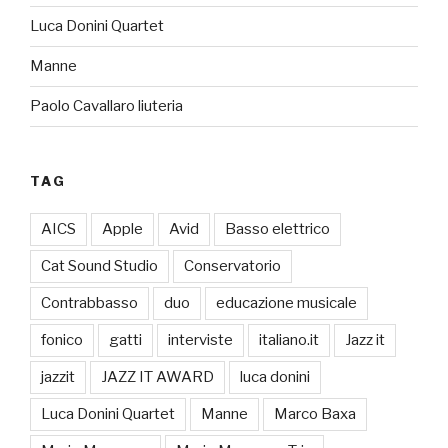
Luca Donini Quartet
Manne
Paolo Cavallaro liuteria
TAG
AICS
Apple
Avid
Basso elettrico
Cat Sound Studio
Conservatorio
Contrabbasso
duo
educazione musicale
fonico
gatti
interviste
italiano.it
Jazz it
jazzit
JAZZ IT AWARD
luca donini
Luca Donini Quartet
Manne
Marco Baxa