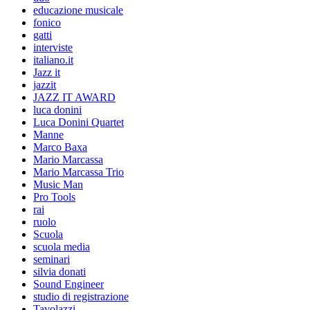
educazione musicale
fonico
gatti
interviste
italiano.it
Jazz it
jazzit
JAZZ IT AWARD
luca donini
Luca Donini Quartet
Manne
Marco Baxa
Mario Marcassa
Mario Marcassa Trio
Music Man
Pro Tools
rai
ruolo
Scuola
scuola media
seminari
silvia donati
Sound Engineer
studio di registrazione
Tavolazzi