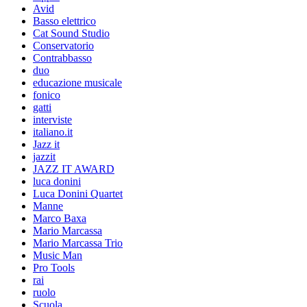
Avid
Basso elettrico
Cat Sound Studio
Conservatorio
Contrabbasso
duo
educazione musicale
fonico
gatti
interviste
italiano.it
Jazz it
jazzit
JAZZ IT AWARD
luca donini
Luca Donini Quartet
Manne
Marco Baxa
Mario Marcassa
Mario Marcassa Trio
Music Man
Pro Tools
rai
ruolo
Scuola