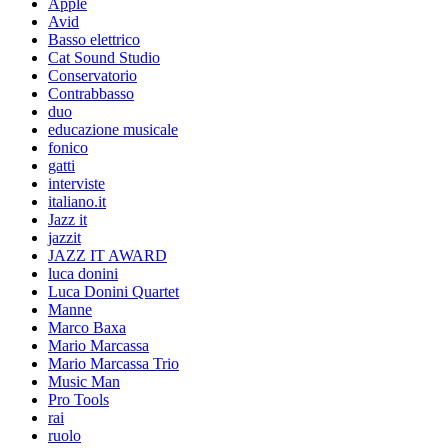
Apple
Avid
Basso elettrico
Cat Sound Studio
Conservatorio
Contrabbasso
duo
educazione musicale
fonico
gatti
interviste
italiano.it
Jazz it
jazzit
JAZZ IT AWARD
luca donini
Luca Donini Quartet
Manne
Marco Baxa
Mario Marcassa
Mario Marcassa Trio
Music Man
Pro Tools
rai
ruolo