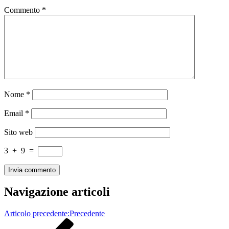
Commento
*
Nome
*
Email
*
Sito web
3
+
9
=
Navigazione articoli
Articolo precedente:
Precedente